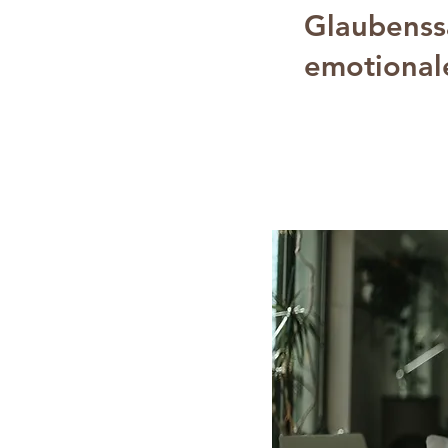
Glaubenss
emotional