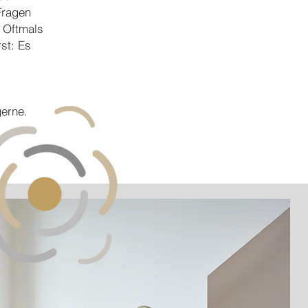
Fragen
. Oftmals
st: Es
gerne.