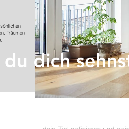
sönlichen
en, Träumen
n,
du dich sehns