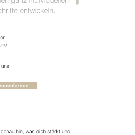
nen ganz individuellen
hritte entwickeln.
der
 und
 uns
ennenlernen
 genau hin, was dich stärkt und