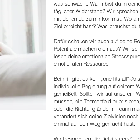
was schwächt.
Wann bist du in deine
täglicher Widerstand?
Wir sprechen 
mit denen du zu mir kommst. Woran 
Ziel erreicht hast? Was brauchst du
Dafür schauen wir auch auf deine R
Potentiale machen dich aus? Wir sc
lösen deine emotionalen Stressspur
emotionalen Ressourcen.
Bei mir gibt es kein „one fits all“-A
individuelle Begleitung auf deinem We
gemeißelt. Sollten wir auf unserem 
müssen, ein Themenfeld priorisiere
oder die Richtung ändern – dann ma
verändert sich deine Zielvision noch
einmal auf den Weg gemacht hast.
Wir besprechen die Details persönli