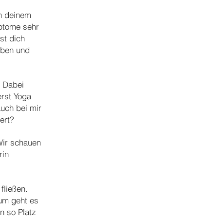
in deinem
mptome sehr
st dich
aben und
. Dabei
erst Yoga
auch bei mir
ert?
 Wir schauen
rin
fließen.
um geht es
n so Platz