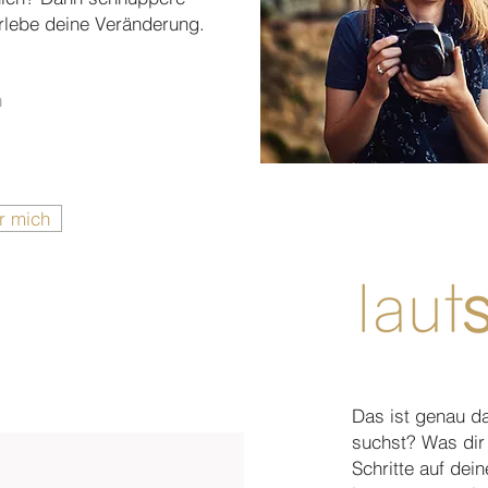
erlebe deine Veränderung.
n
ür mich
stra
Das ist genau d
suchst? Was dir 
Schritte auf dei