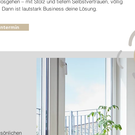
 losgehen – mit Stolz und tiefem Selbstvertrauen, völlig
 Dann ist lautstark Business deine Lösung.
rntermin
sönlichen