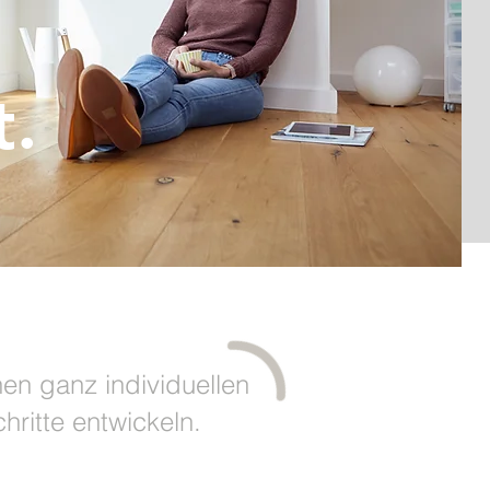
t.
nen ganz individuellen
hritte entwickeln.